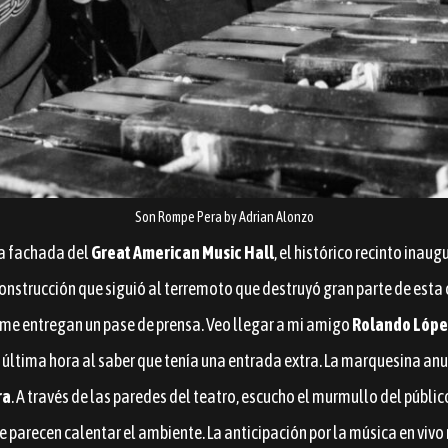
Son Rompe Pera by Adrian Alonzo
la fachada del
Great American Music Hall
, el histórico recinto ina
reconstrucción que siguió al terremoto que destruyó gran parte de est
 me entregan un pase de prensa. Veo llegar a mi amigo
Rolando Lópe
de última hora al saber que tenía una entrada extra. La marquesina an
ra
. A través de las paredes del teatro, escucho el murmullo del públic
e parecen calentar el ambiente. La anticipación por la música en vivo