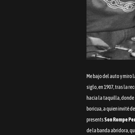
Me bajo del auto y miro 
siglo, en 1907, tras la 
hacia la taquilla, donde
boricua, a quien invité 
presents
Son Rompe Pe
de la banda abridora, qu