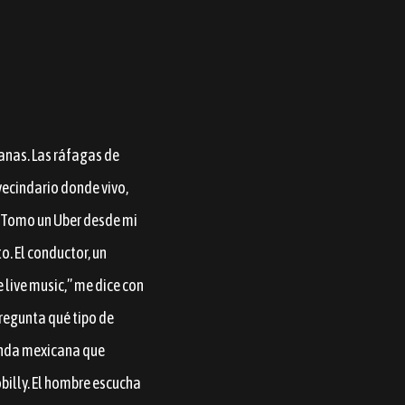
anas. Las ráfagas de
 vecindario donde vivo,
. Tomo un Uber desde mi
o. El conductor, un
 live music,” me dice con
pregunta qué tipo de
banda mexicana que
obilly. El hombre escucha