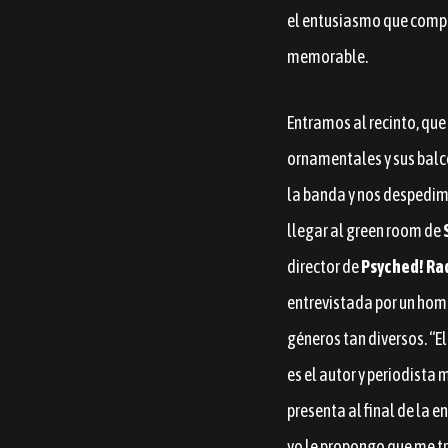
el entusiasmo que compa
memorable.
Entramos al recinto, que 
ornamentales y sus balc
la banda y nos despedim
llegar al green room de
director de
Psyched! Ra
entrevistada por un homb
géneros tan diversos. “E
es el autor y periodista
presenta al final de la 
yo le propongo que me tr