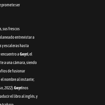
e promete ser
s, sus frescos
planeado entrevistar a
 y escaleras hasta
e encuentro a
Goyri
, el
nte a una cámara, siendo
afíos de fusionar
 el nombre al instante;
so, 2022).
Goyri
nos
cir el libro al inglés, y
e trabajo.