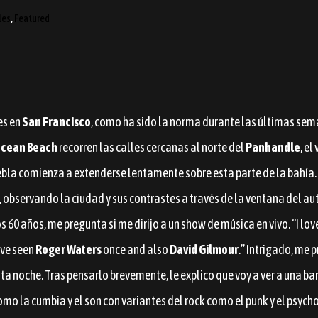
les
,
Featured
es en
San Francisco
, como ha sido la norma durante las últimas sem
cean
Beach
recorren las calles cercanas al norte del
Panhandle
, el
ebla comienza a extenderse lentamente sobre esta parte de la bahía
 observando la ciudad y sus contrastes a través de la ventana del aut
60 años, me pregunta si me dirijo a un show de música en vivo. “I love
’ve seen
Roger Waters
once and also
David Gilmour
.” Intrigado, me 
ta noche. Tras pensarlo brevemente, le explico que voy a ver a una 
omo la cumbia y el son con variantes del rock como el punk y el psych