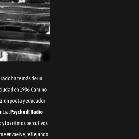
ugurado hace más de un
a ciudad en 1906. Camino
z
, un poeta y educador
uncia:
Psyched! Radio
o y los ritmos percutivos
 me envuelve, reflejando