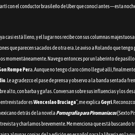
rtí con el conductor brasileño de Uber que conocí antes—esta noch
ya casi está lleno, y el lugar nos recibe con sus columnas majestuosa
ones que parecen sacados de otra era. Le aviso a Rolando que tengo 
os momentáneamente. Navego entonces por un laberinto de pasillos
Son Rompe Per
a. Aunque no tengo claro cómo llegué allí, finalment
dio
. Le agradezco el pase de prensa y observo a la banda sentada fre
re alto, con barba y gafas. Conversan sobre sus influencias y los des
l entrevistador es
Wenceslao Bruciaga
”, me explica
Goyri
. Reconozco
 mexicano detrás de la novela
Pornografía para Piromaníacos
(Sexto Pi
entrevista y charlamos brevemente. Me menciona que está buscando tradu
aiga algunas copias de la edición en español para la librería en la qu