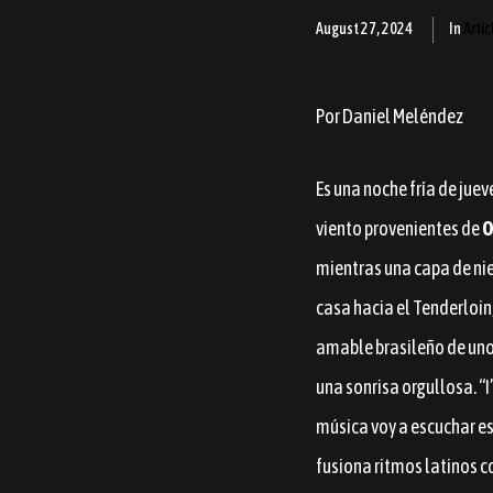
August 27, 2024
In
Artic
Por Daniel Meléndez
Es una noche fría de juev
viento provenientes de
O
mientras una capa de ni
casa hacia el Tenderloin,
amable brasileño de unos 
una sonrisa orgullosa. “I
música voy a escuchar es
fusiona ritmos latinos c